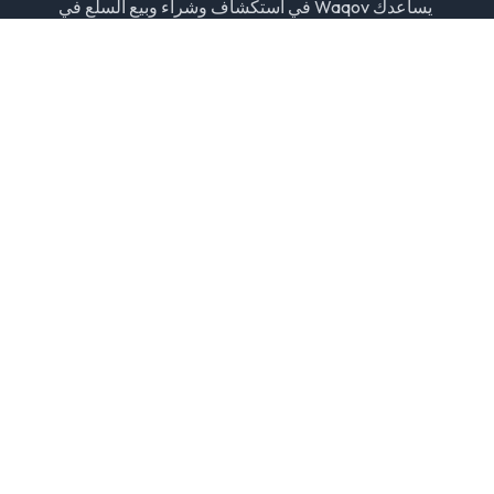
يساعدك Waqov في استكشاف وشراء وبيع السلع في
جميع أنحاء دبي من خلال قوائم موثوقة، وبائعين تم التحقق
منهم، وتجربة سوق عصرية.
إخلاء مسؤولية: نحن لسنا مسؤولين عن أي معاملات تجارية. احرص
دائمًا على اللقاء شخصيًا وفحص السلعة قبل الشراء.
الأقسام
سيارات ومركبات
عقارات
وظائف
إلكترونيات
الإعلانات حسب المدينة