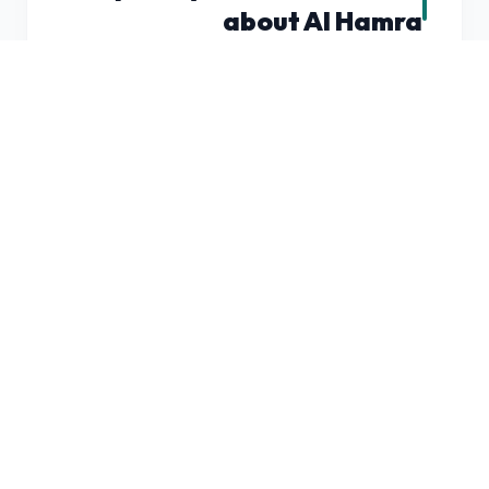
about
Al Hamra
Is Al Hamra a good place to
live?
What is the average rent in Al
Hamra?
Is Al Hamra family-friendly?
What are the best buildings in
Al Hamra?