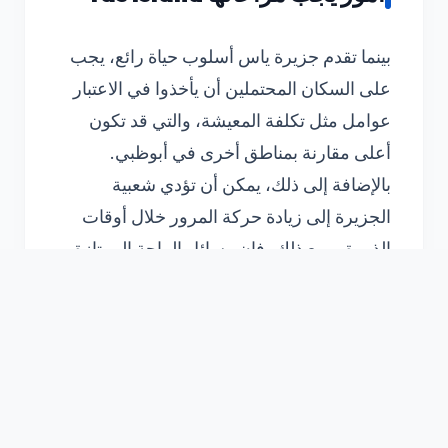
بينما تقدم جزيرة ياس أسلوب حياة رائع، يجب
على السكان المحتملين أن يأخذوا في الاعتبار
عوامل مثل تكلفة المعيشة، والتي قد تكون
أعلى مقارنة بمناطق أخرى في أبوظبي.
بالإضافة إلى ذلك، يمكن أن تؤدي شعبية
الجزيرة إلى زيادة حركة المرور خلال أوقات
الذروة. ومع ذلك، فإن وسائل الراحة الممتازة
في الجزيرة واتصالها ومجتمعها النابض بالحياة
تجعلها استثمارا يستحق العناءات لمن يبحثون
عن نمط حياة ديناميكي وعصري.