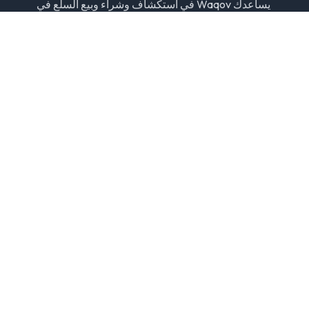
يساعدك Waqov في استكشاف وشراء وبيع السلع في
جميع أنحاء دبي من خلال قوائم موثوقة، وبائعين تم التحقق
منهم، وتجربة سوق عصرية.
إخلاء مسؤولية: نحن لسنا مسؤولين عن أي معاملات تجارية. احرص
دائمًا على اللقاء شخصيًا وفحص السلعة قبل الشراء.
الأقسام
سيارات ومركبات
عقارات
وظائف
إلكترونيات
الإعلانات حسب المدينة